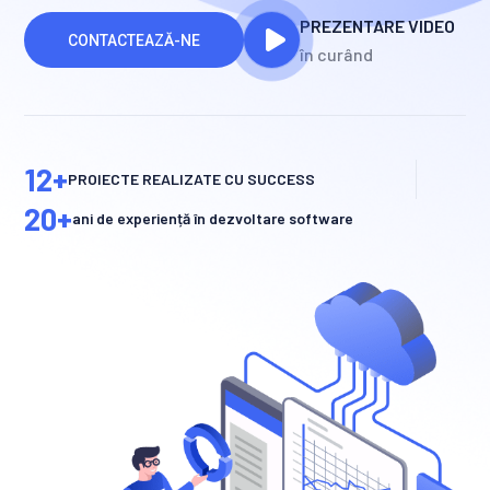
PREZENTARE VIDEO
CONTACTEAZĂ-NE
în curând
12
+
PROIECTE REALIZATE CU SUCCESS
20
+
ani de experiență în dezvoltare software