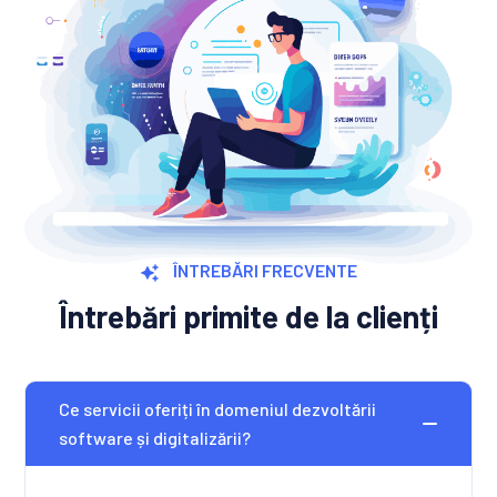
ÎNTREBĂRI FRECVENTE
Întrebări primite de la clienți
Ce servicii oferiți în domeniul dezvoltării
software și digitalizării?